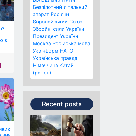
Безпілотний літальний
апарат
Росіяни
Європейський Союз
я?
Збройні сили України
Президент України
ю в
Москва
Російська мова
Укрінформ
НАТО
Українська правда
Німеччина
Китай
(регіон)
Recent posts
ивих
равня