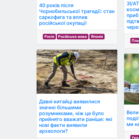
3I/A
40 років після
косм
Чорнобильської трагедії: стан
приб
саркофага та вплив
підт
російської окупації
чере
Росія
Російська мова
Японія
Пла
Давні китайці виявилися
значно більшими
Вели
розумниками, ніж це було
поді
прийнято вважати раніше: які
ми н
нові факти виявили
археологи?
Укр