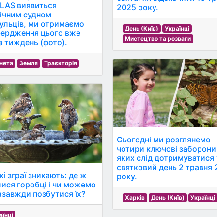
TLAS виявиться
2025 року.
ічним судном
ульців, ми отримаємо
День (Київ)
Українці
вердження цього вже
Мистецтво та розваги
з тиждень (фото).
нета
Земля
Траєкторія
Сьогодні ми розглянемо
чотири ключові заборони
яких слід дотримуватися 
святковий день 2 травня 
кі зграї зникають: де ж
року.
лися горобці і чи можемо
азавжди позбутися їх?
Харків
День (Київ)
Українці
аїнці