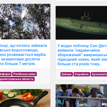
лощі, що колись займала
У водах поблизу Сан-Дієг
вське водосховище,
виявили "надзвичайно
вно розвивається верба:
збережений" американсь
і екземпляри досягли
підводний човен, який зн
ти більше 7 метрів.
більше ста років тому.
інформ
Російська мова
Екіпаж
Корабель
Археологі
пропетровська область