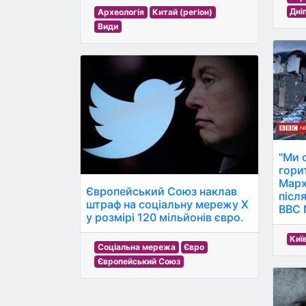
Дні
Археологія
Китай (регіон)
Види
"Ми 
гори
Марх
Європейський Союз наклав
після
штраф на соціальну мережу X
BBC 
у розмірі 120 мільйонів євро.
Киї
Соціальна мережа
Євро
Європейський Союз