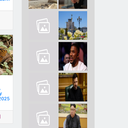
,
у
2025