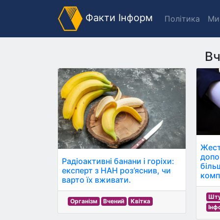
Факти Інформ
Політика
Ми
Вч
Жести
допо
Радіоактивні банани і горіхи:
біль
експерт з НАН роз’яснив, чи
комп
варто їх вживати.
Шту
Організм
Вчений
Квітка
Інф