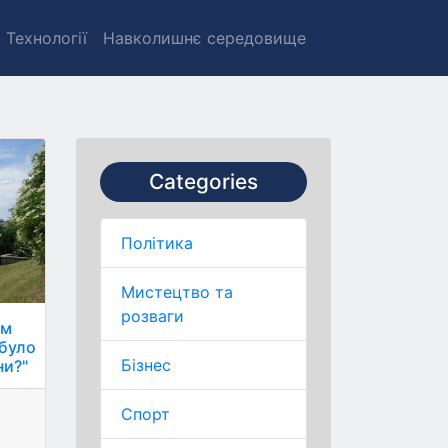
Технології
Навколишнє середовище
Categories
Політика
Мистецтво та
розваги
им
 було
Бізнес
ни?"
Спорт