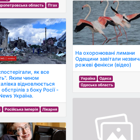
пропетровська область
Птах
На охоронювані лимани
Одещини завітали незвич
рожеві фенікси (відео)
спостерігали, як все
ть". Яким чином
Україна
Одеса
алівка відновлюється
Одеська область
 обстрілів з боку Росії -
News Україна.
в
Російська імперія
Лікарня