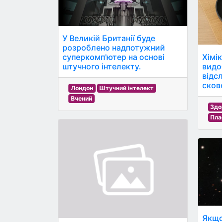
У Великій Британії буде
розроблено надпотужний
Хімі
суперкомп'ютер на основі
видо
штучного інтелекту.
відс
сков
Лондон
Штучний інтелект
Вчений
Здо
Пла
Якщо