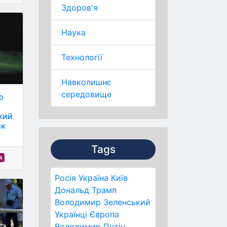
Здоров'я
Наука
Технології
Навколишнє
середовище
о
кий
ик
Tags
я
Росія
Україна
Київ
Дональд Трамп
Володимир Зеленський
Українці
Європа
Володимир Путін