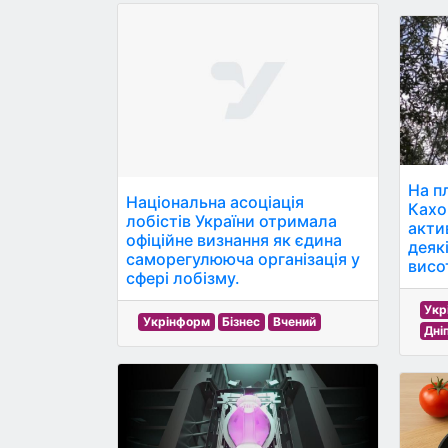
На п
Національна асоціація
Кахо
лобістів України отримала
акти
офіційне визнання як єдина
деяк
саморегулююча організація у
висо
сфері лобізму.
Укр
Укрінформ
Бізнес
Вчений
Дні