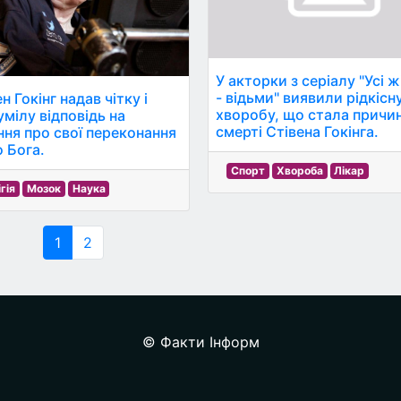
У акторки з серіалу "Усі ж
- відьми" виявили рідкісн
н Гокінг надав чітку і
хворобу, що стала причи
умілу відповідь на
смерті Стівена Гокінга.
ння про свої переконання
 Бога.
Спорт
Хвороба
Лікар
гія
Мозок
Наука
1
2
© Факти Інформ