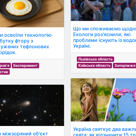
Що ми споживаємо щодн
Екологи роз'яснили, які
ки освоїли технологію
проблеми існують із водо
бутку фтору з
Україні.
лужених тефлонових
орідок.
Львівська область
ров'я
Експеримент
Київська область
Запоріжжя
стик
Україна святкує два важл
 міжзоряний об'єкт
свята: як відзначити 15 т