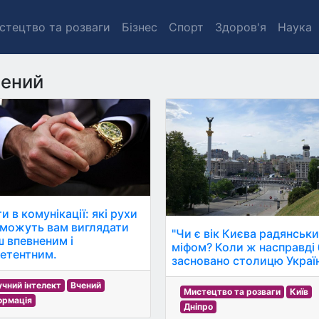
стецтво та розваги
Бізнес
Спорт
Здоров'я
Наука
ений
 в комунікації: які рухи
можуть вам виглядати
"Чи є вік Києва радянськ
ш впевненим і
міфом? Коли ж насправді
етентним.
засновано столицю Украї
чний інтелект
Вчений
Мистецтво та розваги
Київ
ормація
Дніпро