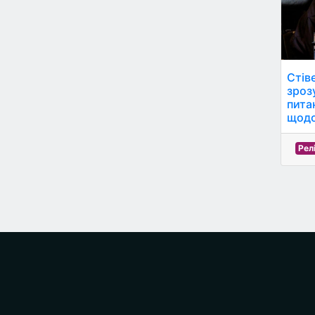
Стіве
зроз
пита
щодо
Релі