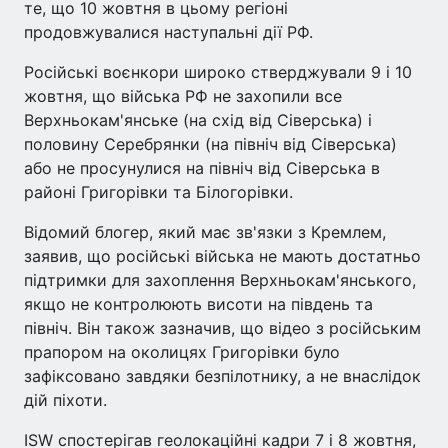
те, що 10 жовтня в цьому регіоні
продовжувалися наступальні дії РФ.
Російські воєнкори широко стверджували 9 і 10
жовтня, що війська РФ не захопили все
Верхньокам'янське (на схід від Сіверська) і
половину Серебрянки (на північ від Сіверська)
або не просунулися на північ від Сіверська в
районі Григорівки та Білогорівки.
Відомий блогер, який має зв'язки з Кремлем,
заявив, що російські війська не мають достатньо
підтримки для захоплення Верхньокам'янського,
якщо не контролюють висоти на південь та
північ. Він також зазначив, що відео з російським
прапором на околицях Григорівки було
зафіксовано завдяки безпілотнику, а не внаслідок
дій піхоти.
ISW спостерігав геолокаційні кадри 7 і 8 жовтня,