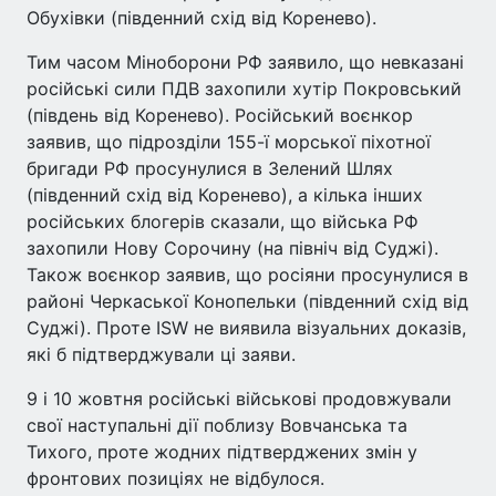
Обухівки (південний схід від Коренево).
Тим часом Міноборони РФ заявило, що невказані
російські сили ПДВ захопили хутір Покровський
(південь від Коренево). Російський воєнкор
заявив, що підрозділи 155-ї морської піхотної
бригади РФ просунулися в Зелений Шлях
(південний схід від Коренево), а кілька інших
російських блогерів сказали, що війська РФ
захопили Нову Сорочину (на північ від Суджі).
Також воєнкор заявив, що росіяни просунулися в
районі Черкаської Конопельки (південний схід від
Суджі). Проте ISW не виявила візуальних доказів,
які б підтверджували ці заяви.
9 і 10 жовтня російські військові продовжували
свої наступальні дії поблизу Вовчанська та
Тихого, проте жодних підтверджених змін у
фронтових позиціях не відбулося.