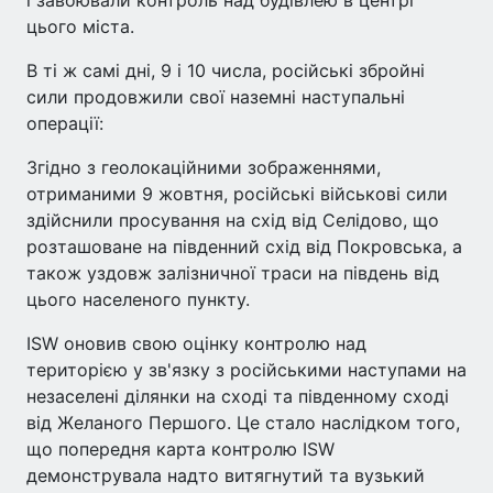
цього міста.
В ті ж самі дні, 9 і 10 числа, російські збройні
сили продовжили свої наземні наступальні
операції:
Згідно з геолокаційними зображеннями,
отриманими 9 жовтня, російські військові сили
здійснили просування на схід від Селідово, що
розташоване на південний схід від Покровська, а
також уздовж залізничної траси на південь від
цього населеного пункту.
ISW оновив свою оцінку контролю над
територією у зв'язку з російськими наступами на
незаселені ділянки на сході та південному сході
від Желаного Першого. Це стало наслідком того,
що попередня карта контролю ISW
демонструвала надто витягнутий та вузький