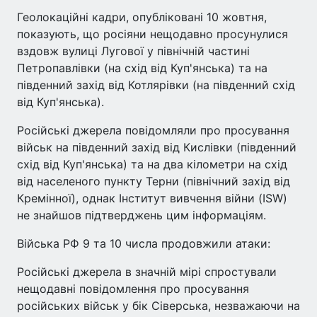
Геолокаційні кадри, опубліковані 10 жовтня,
показують, що росіяни нещодавно просунулися
вздовж вулиці Лугової у північній частині
Петропавлівки (на схід від Куп'янська) та на
південний захід від Котлярівки (на південний схід
від Куп'янська).
Російські джерела повідомляли про просування
військ на південний захід від Кислівки (південний
схід від Куп'янська) та на два кілометри на схід
від населеного пункту Терни (північний захід від
Кремінної), однак Інститут вивчення війни (ISW)
не знайшов підтверджень цим інформаціям.
Війська РФ 9 та 10 числа продовжили атаки:
Російські джерела в значній мірі спростували
нещодавні повідомлення про просування
російських військ у бік Сіверська, незважаючи на