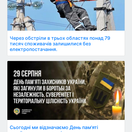
Через обстріли в трьох областях понад 79
тисяч споживачів залишилися без
електропостачання.
Сьогодні ми відзначаємо День пам'яті