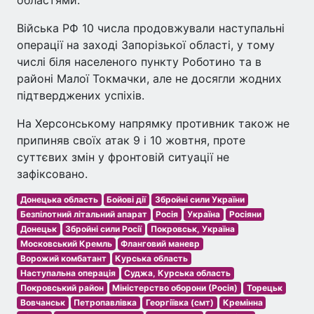
Війська РФ 10 числа продовжували наступальні
операції на заході Запорізької області, у тому
числі біля населеного пункту Роботино та в
районі Малої Токмачки, але не досягли жодних
підтверджених успіхів.
На Херсонському напрямку противник також не
припиняв своїх атак 9 і 10 жовтня, проте
суттєвих змін у фронтовій ситуації не
зафіксовано.
Донецька область
Бойові дії
Збройні сили України
Безпілотний літальний апарат
Росія
Україна
Росіяни
Донецьк
Збройні сили Росії
Покровськ, Україна
Московський Кремль
Фланговий маневр
Ворожий комбатант
Курська область
Наступальна операція
Суджа, Курська область
Покровський район
Міністерство оборони (Росія)
Торецьк
Вовчанськ
Петропавлівка
Георгіївка (смт)
Кремінна