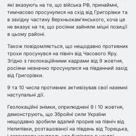
які вказують на те, що війська РФ, принаймні,
тимчасово просунулися на схід від Григорівки та
в західну частину Верхньокам'янського, хоча це
не вказує на те, що росіяни зайняли міцні позиції
в цьому районі.
Також повідомляється, що нещодавно противник
трохи просунувся на північ від Часового Яру.
Згідно з геолокаційними кадрами від 9 жовтня,
росіяни незначно просунулися на південний захід
від Григорівки.
9 та 10 числа противник активізував свої наземні
наступальні дії.
Геолокаційні знімки, оприлюднені 9 і 10 жовтня,
демонструють, що Збройні сили України
нещодавно зробили вдалий прорив на північ від
Нелипівки, розташованої на південь від Торецька,
і завоювали контроль над будівлею в центрі