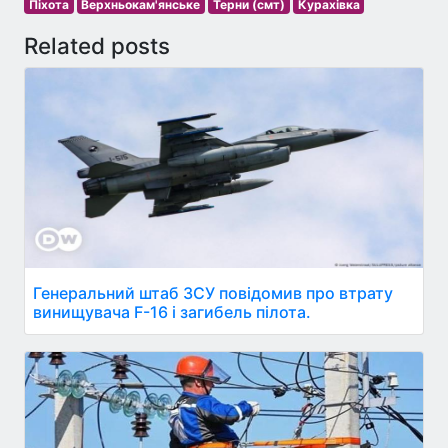
Піхота
Верхньокам'янське
Терни (смт)
Курахівка
Related posts
Генеральний штаб ЗСУ повідомив про втрату
винищувача F-16 і загибель пілота.