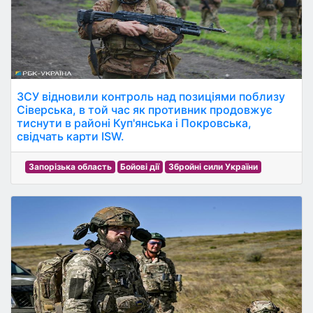
ЗСУ відновили контроль над позиціями поблизу
Сіверська, в той час як противник продовжує
тиснути в районі Куп'янська і Покровська,
свідчать карти ISW.
Запорізька область
Бойові дії
Збройні сили України