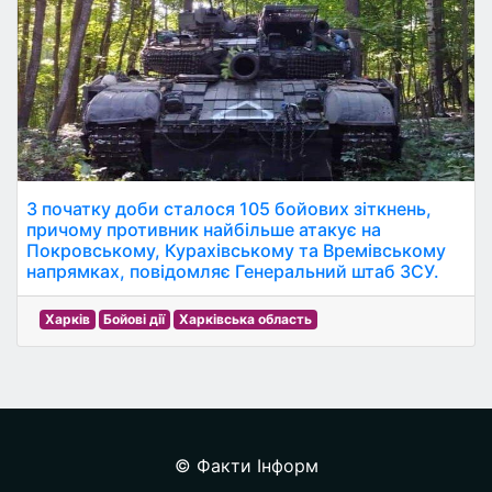
З початку доби сталося 105 бойових зіткнень,
причому противник найбільше атакує на
Покровському, Курахівському та Времівському
напрямках, повідомляє Генеральний штаб ЗСУ.
Харків
Бойові дії
Харківська область
© Факти Інформ