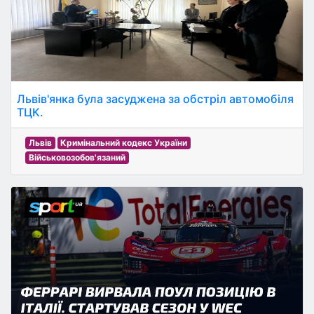
Львів'янка була засуджена за обстріл автомобіля
ТЦК.
Львів
Кримінальний кодекс України
Військовозобов'язаний