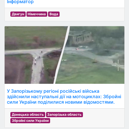
Інформатор
Двигун
Німеччина
Вода
У Запорізькому регіоні російські війська
здійснили наступальні дії на мотоциклах: Збройні
сили України поділилися новими відомостями.
Донецька область
Запорізька область
Збройні сили України