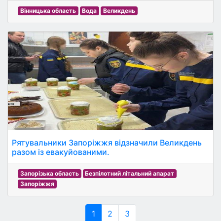
Вінницька область
Вода
Великдень
Рятувальники Запоріжжя відзначили Великдень
разом із евакуйованими.
Запорізька область
Безпілотний літальний апарат
Запоріжжя
1
2
3