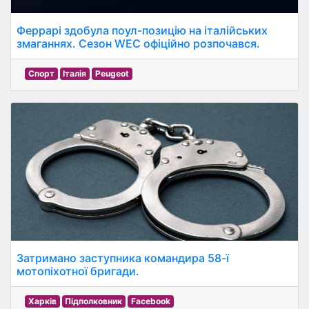
Феррарі здобула поул-позицію на італійських
змаганнях. Сезон WEC офіційно розпочався.
Спорт
Італія
Peugeot
Затримано заступника командира 58-ї
мотопіхотної бригади.
Харків
Підполковник
Facebook