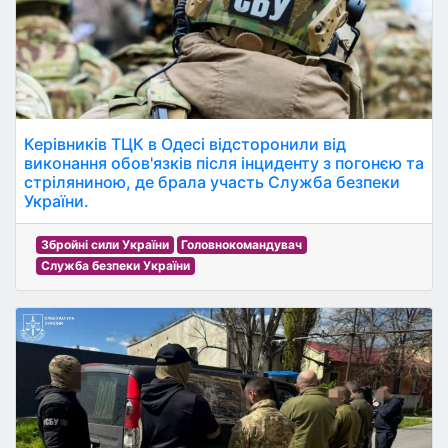
Керівників ТЦК в Одесі відсторонили від
виконання обов'язків після інциденту з погонєю та
стріляниною, де брала участь Служба безпеки
України.
Збройні сили України
Головнокомандувач
Служба безпеки України