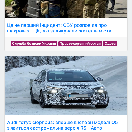
Це не перший інцидент: СБУ розповіла про
шахраїв з ТЦК, які залякували жителів міста.
Служба безпеки України
Правоохоронний орган
Одеса
Audi готує сюрприз: вперше в історії моделі Q5
з'явиться екстремальна версія RS - Авто