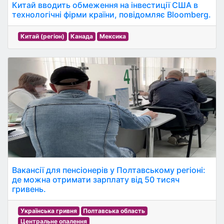
Китай вводить обмеження на інвестиції США в
технологічні фірми країни, повідомляє Bloomberg.
Китай (регіон)
Канада
Мексика
Вакансії для пенсіонерів у Полтавському регіоні:
де можна отримати зарплату від 50 тисяч
гривень.
Українська гривня
Полтавська область
Центральне опалення