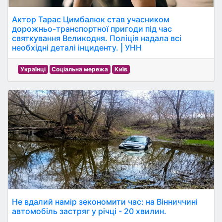
Актор Тарас Цимбалюк став учасником
дорожньо-транспортної пригоди під час
святкування Великодня. Поліція надала всі
необхідні деталі інциденту. | УНН
Українці
Соціальна мережа
Київ
Не вдалий намір зекономити час: на Вінниччині
автомобіль застряг у річці - 20 хвилин.