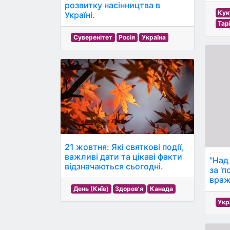
розвитку насінництва в
Кук
Україні.
Тар
Суверенітет
Росія
Україна
21 жовтня: Які святкові події,
важливі дати та цікаві факти
"Над
відзначаються сьогодні.
за '
враж
День (Київ)
Здоров'я
Канада
Укр