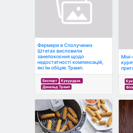
Фермери в Сполучених
Штатах висловили
занепокоєння щодо
Міні
недостатності компенсацій,
куря
які їм обіцяє Трамп.
приг
Експорт
Кукурудза.
Кук
Дональд Трамп
Філ