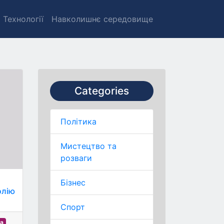
Технології
Навколишнє середовище
Categories
Політика
Мистецтво та
розваги
Бізнес
олію
Спорт
ва