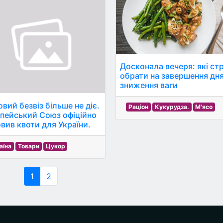
Досконала вечеря: які ст
обрати на завершення дн
зниження ваги
вий безвіз більше не діє.
Раціон
Кукурудза.
М'ясо
пейський Союз офіційно
овив квоти для України.
аїна
Товари
Цукор
1
2