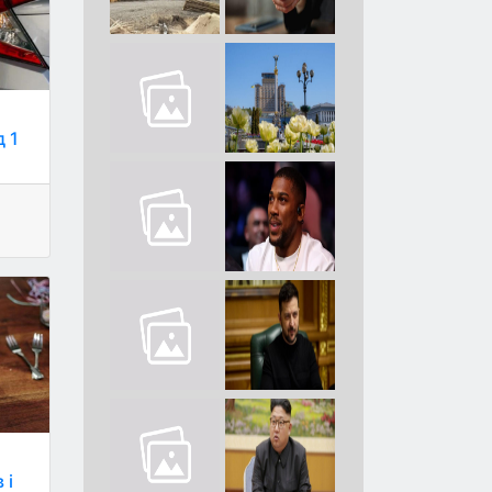
д 1
 і