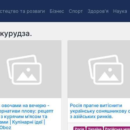
стецтво та розваги
Бізнес
Спорт
Здоров'я
Наука
курудза.
з овочами на вечерю -
Росія прагне витіснити
ернативи плову: рецепт
українську соняшникову 
 з курячим м'ясом та
з азійських ринків.
ми | Кулінарні ідеї |
Oboz
Росія
Україна
Російська мо