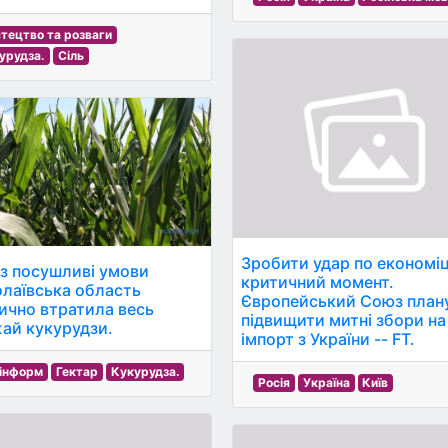
тецтво та розваги
урудза.
Сіль
Зробити удар по економіц
з посушливі умови
критичний момент.
лаївська область
Європейський Союз план
ично втратила весь
підвищити митні збори на
ай кукурудзи.
імпорт з України -- FT.
інформ
Гектар
Кукурудза.
Росія
Україна
Київ