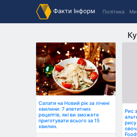
Факти Інформ
Політика
Ми
Ку
Салати на Новий рік за лічені
хвилини: 7 апетитних
Рис 
рецептів, які ви зможете
альт
приготувати всього за 15
рису
хвилин.
овоча
Food