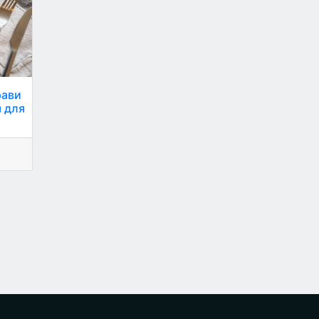
рави
я для