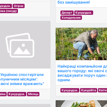
без замішування!
урудза.
Огірок
ілка (посуд)
Десерт
Кукурудза.
Холодильник
Найкращі компаньйони д
вашого городу: які овочі 
 Україною спостерігали
висаджувати поруч один 
полуничним місяцем':
одним.
аючі знімки вражають"
Кукурудза.
Кукурбіта
Квітк
аїна
Кукурудза.
Місяць