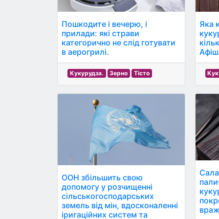
Пошкодите і вечерю, і
Яка 
прилади: які страви
куку
категорично не слід готувати
кіль
в аерогрилі.
Афіш
Кукурудза.
Зерно
Тісто
Кук
Сала
ООН збільшить свою
пали
допомогу у розчищенні
куку
сільськогосподарських
покр
земель від мін, вдосконаленні
враж
іригаційних систем та