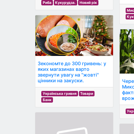
Риба
Кукурудза.
Новий рік
Мис
Кук
Зекономте до 300 гривень: у
яких магазинах варто
звернути увагу на "жовті"
цінники на закуски.
Чере
Мико
факт
Українська гривня
Товари
врож
Банк
Укр