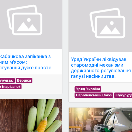
-кабачкова запіканка з
Уряд України ліквідував
чим м'ясом:
старомодні механізми
отування дуже просте.
державного регулювання
галузі насінництва.
урудза.
Вершки
е (нарізане)
Уряд України
Європейський Союз
Кукурудз