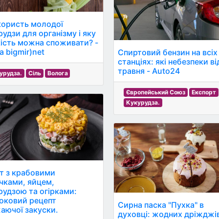
користь молодої
рудзи для організму і яку
кість можна споживати? -
а bigmir)net
Спиртовий бензин на всіх
станціях: які небезпеки ві
травня - Auto24
урудза.
Сіль
Волога
Європейський Союз
Експорт
Кукурудза.
т з крабовими
чками, яйцем,
рудзою та огірками:
оковий рецепт
Сирна паска "Пухка" в
аючої закуски.
духовці: жодних дріжджів