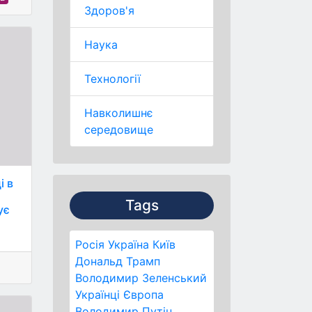
Здоров'я
Наука
Технології
Навколишнє
середовище
і в
Tags
ує
Росія
Україна
Київ
Дональд Трамп
Володимир Зеленський
Українці
Європа
Володимир Путін