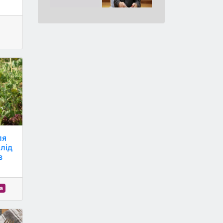
ля
слід
з
а