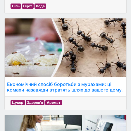
Сіль
Оцет
Вода
Економічний спосіб боротьби з мурахами: ці
комахи назавжди втратять шлях до вашого дому.
Цукор
Здоров'я
Аромат