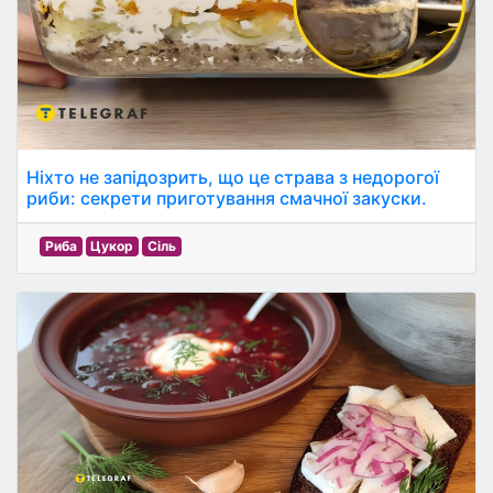
Ніхто не запідозрить, що це страва з недорогої
риби: секрети приготування смачної закуски.
Риба
Цукор
Сіль