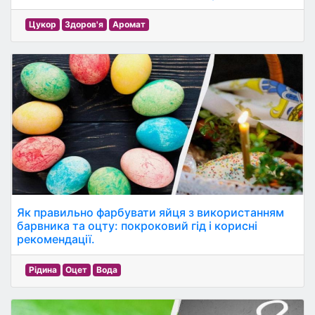
Цукор
Здоров'я
Аромат
Як правильно фарбувати яйця з використанням
барвника та оцту: покроковий гід і корисні
рекомендації.
Рідина
Оцет
Вода