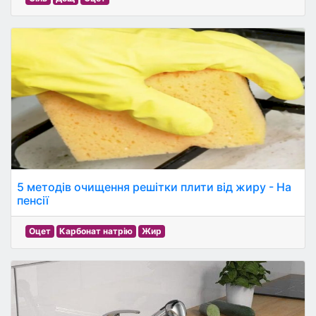
5 методів очищення решітки плити від жиру - На
пенсії
Оцет
Карбонат натрію
Жир