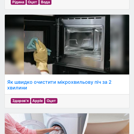
Рідина
Оцет
Вода
Як швидко очистити мікрохвильову піч за 2
хвилини
Здоров'я
Apple
Оцет