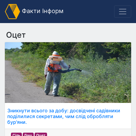
Факти Інформ
Оцет
Зникнути всього за добу: досвідчені садівники
поділилися секретами, чим слід обробляти
бур'яни.
Сіль
Дощ
Оцет