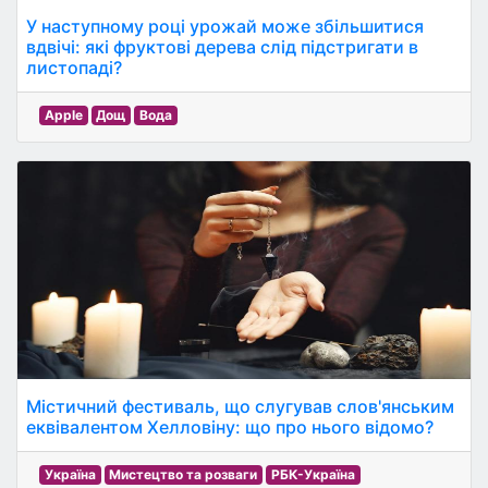
У наступному році урожай може збільшитися
вдвічі: які фруктові дерева слід підстригати в
листопаді?
Apple
Дощ
Вода
Містичний фестиваль, що слугував слов'янським
еквівалентом Хелловіну: що про нього відомо?
Україна
Мистецтво та розваги
РБК-Україна