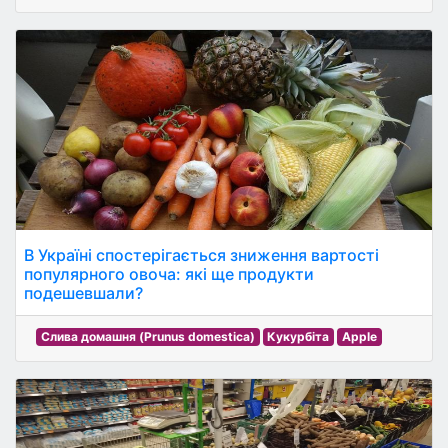
В Україні спостерігається зниження вартості
популярного овоча: які ще продукти
подешевшали?
Слива домашня (Prunus domestica)
Кукурбіта
Apple