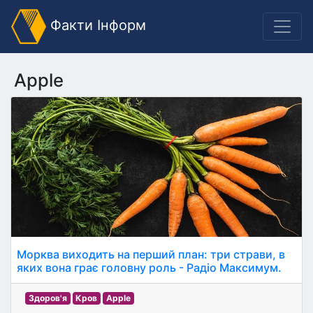
Факти Інформ
Apple
Морква виходить на перший план: три страви, в
яких вона грає головну роль - Радіо Максимум.
Здоров'я
Кров
Apple