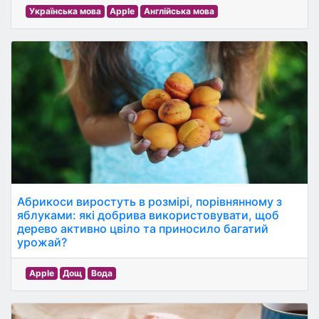
Українська мова
Apple
Англійська мова
Абрикоси виростуть в розмірі, порівнянному з
яблуками: які добрива використовувати, щоб
дерево активно цвіло та приносило багатий
урожай?
Apple
Дощ
Вода