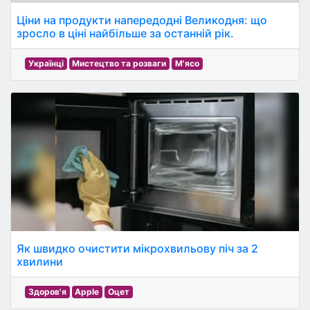
Ціни на продукти напередодні Великодня: що
зросло в ціні найбільше за останній рік.
Українці
Мистецтво та розваги
М'ясо
Як швидко очистити мікрохвильову піч за 2
хвилини
Здоров'я
Apple
Оцет