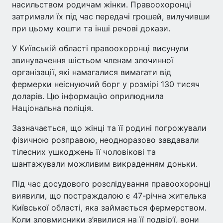
насильством родичам жінки. Правоохоронці
затримали їх під час передачі грошей, вилучивши
при цьому кошти та інші речові докази.
У Київській області правоохоронці висунули
звинувачення шістьом членам злочинної
організації, які намагалися вимагати від
фермерки неіснуючий борг у розмірі 130 тисяч
доларів. Цю інформацію оприлюднила
Національна поліція.
Зазначається, що жінці та її родині погрожували
фізичною розправою, неодноразово завдавали
тілесних ушкоджень її чоловікові та
шантажували можливим викраденням доньки.
Під час досудового розслідування правоохоронці
виявили, що постраждалою є 47-річна жителька
Київської області, яка займається фермерством.
Коли зловмисники з’явилися на її подвір’ї, вони