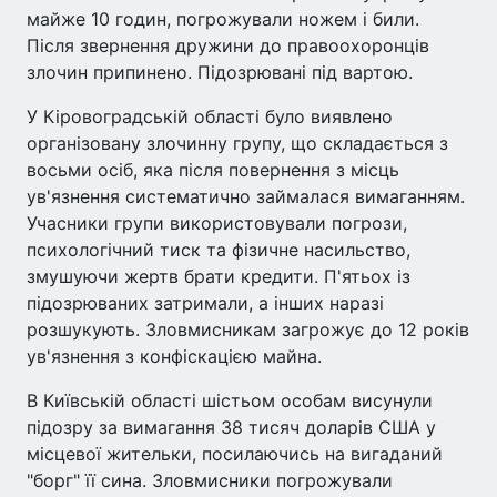
майже 10 годин, погрожували ножем і били.
Після звернення дружини до правоохоронців
злочин припинено. Підозрювані під вартою.
У Кіровоградській області було виявлено
організовану злочинну групу, що складається з
восьми осіб, яка після повернення з місць
ув'язнення систематично займалася вимаганням.
Учасники групи використовували погрози,
психологічний тиск та фізичне насильство,
змушуючи жертв брати кредити. П'ятьох із
підозрюваних затримали, а інших наразі
розшукують. Зловмисникам загрожує до 12 років
ув'язнення з конфіскацією майна.
В Київській області шістьом особам висунули
підозру за вимагання 38 тисяч доларів США у
місцевої жительки, посилаючись на вигаданий
"борг" її сина. Зловмисники погрожували