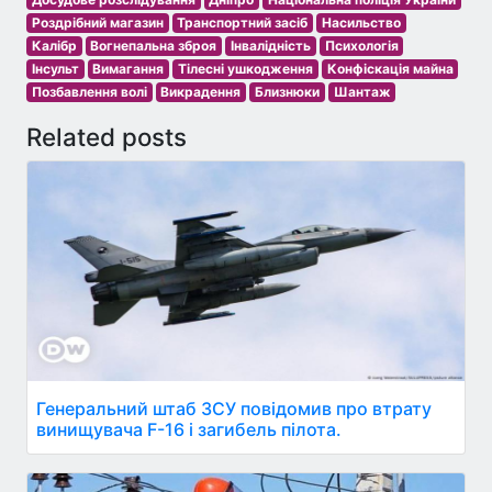
Роздрібний магазин
Транспортний засіб
Насильство
Калібр
Вогнепальна зброя
Інвалідність
Психологія
Інсульт
Вимагання
Тілесні ушкодження
Конфіскація майна
Позбавлення волі
Викрадення
Близнюки
Шантаж
Related posts
Генеральний штаб ЗСУ повідомив про втрату
винищувача F-16 і загибель пілота.