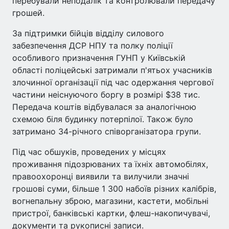
перебували неподалік та контролювали передачу
грошей.
За підтримки бійців відділу силового
забезпечення ДСР НПУ та полку поліції
особливого призначення ГУНП у Київській
області поліцейські затримали п'ятьох учасників
злочинної організації під час одержання чергової
частини неіснуючого боргу в розмірі $38 тис.
Передача коштів відбувалася за аналогічною
схемою біля будинку потерпілої. Також було
затримано 34-річного співорганізатора групи.
Під час обшуків, проведених у місцях
проживання підозрюваних та їхніх автомобілях,
правоохоронці виявили та вилучили значні
грошові суми, більше 1 300 набоїв різних калібрів,
вогнепальну зброю, магазини, кастети, мобільні
пристрої, банківські картки, флеш-накопичувачі,
документи та рукописні записи.