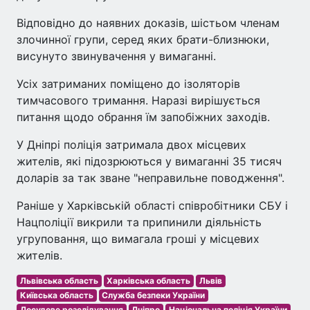
Відповідно до наявних доказів, шістьом членам
злочинної групи, серед яких брати-близнюки,
висунуто звинувачення у вимаганні.
Усіх затриманих поміщено до ізоляторів
тимчасового тримання. Наразі вирішується
питання щодо обрання їм запобіжних заходів.
У Дніпрі поліція затримала двох місцевих
жителів, які підозрюються у вимаганні 35 тисяч
доларів за так зване "неправильне поводження".
Раніше у Харківській області співробітники СБУ і
Нацполіції викрили та припинили діяльність
угруповання, що вимагала гроші у місцевих
жителів.
Львівська область
Харківська область
Львів
Київська область
Служба безпеки України
Досудове розслідування
Дніпро
Національна поліція України