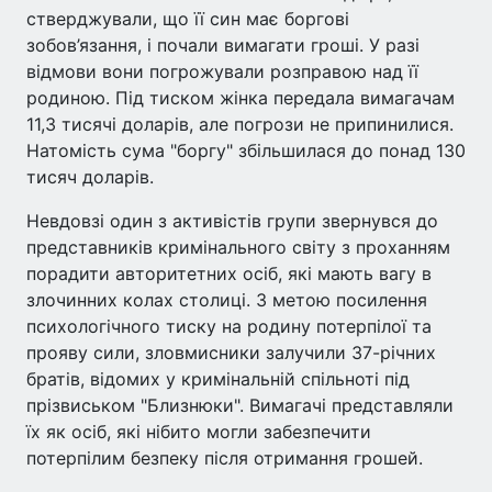
стверджували, що її син має боргові
зобов’язання, і почали вимагати гроші. У разі
відмови вони погрожували розправою над її
родиною. Під тиском жінка передала вимагачам
11,3 тисячі доларів, але погрози не припинилися.
Натомість сума "боргу" збільшилася до понад 130
тисяч доларів.
Невдовзі один з активістів групи звернувся до
представників кримінального світу з проханням
порадити авторитетних осіб, які мають вагу в
злочинних колах столиці. З метою посилення
психологічного тиску на родину потерпілої та
прояву сили, зловмисники залучили 37-річних
братів, відомих у кримінальній спільноті під
прізвиськом "Близнюки". Вимагачі представляли
їх як осіб, які нібито могли забезпечити
потерпілим безпеку після отримання грошей.