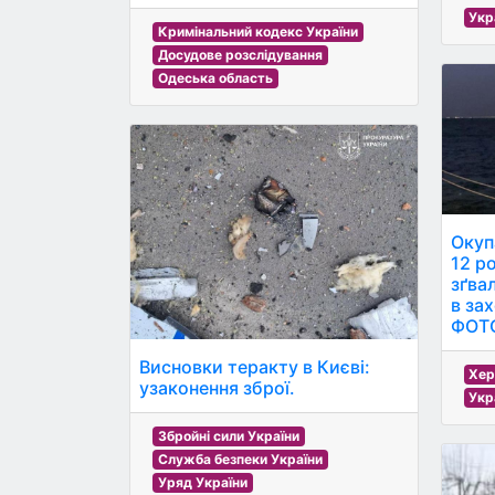
Укр
Кримінальний кодекс України
Досудове розслідування
Одеська область
Окуп
12 ро
зґва
в за
ФОТО
Висновки теракту в Києві:
Хер
узаконення зброї.
Укр
Збройні сили України
Служба безпеки України
Уряд України