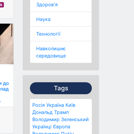
Здоров'я
ok
Наука
Технології
Навколишнє
середовище
и до
Tags
апад
.
Росія
Україна
Київ
Дональд Трамп
Володимир Зеленський
Українці
Європа
Володимир Путін