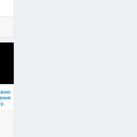
а
свою
ення
у.