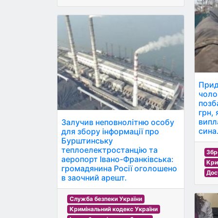
Прид
чоло
позб
грн,
випл
Залучив неповнолітню особу
сина
для збору інформації про
Бурштинську
теплоелектростанцію та
Збр
аеропорт Івано-Франківська:
Кри
громадянина Росії оголошено
Дос
в заочний арешт.
Служба безпеки України
Кримінальний кодекс України