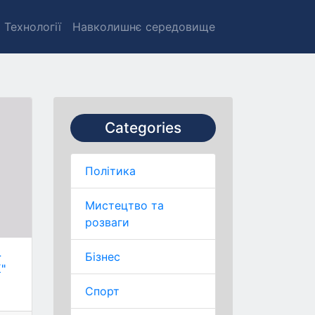
Технології
Навколишнє середовище
Categories
Політика
Мистецтво та
розваги
-
Бізнес
"
Спорт