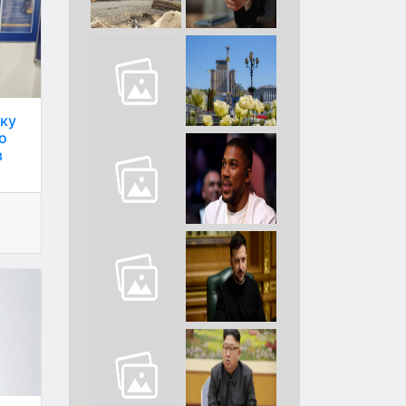
рку
о
в