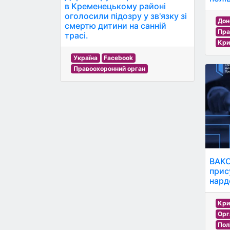
в Кременецькому районі
оголосили підозру у зв'язку зі
Дон
смертю дитини на санній
Пра
трасі.
Кри
Україна
Facebook
Правоохоронний орган
ВАКС
прис
нарде
Кри
Орг
Пол