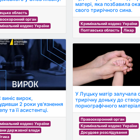
матері, яка позбавила ок
свого трирічного сина.
ецька область
воохоронний орган
Кримінальний кодекс України
мінальний кодекс України
Полтавська область
Лікар
У Луцьку матір залучала 
 виніс вирок,
трирічну доньку до створ
удивши 2 роки ув'язнення
порнографічного матеріал
пу та її асистентці.
Правоохоронний орган
мінальний кодекс України
Кримінальний кодекс України
ани державної влади
Досудове розслідування
ітика