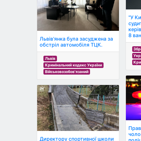
"У Ки
суди
кері
8 ван
Львів'янка була засуджена за
обстріл автомобіля ТЦК.
Збр
Укр
Львів
Кри
Кримінальний кодекс України
Військовозобов'язаний
Прав
чоло
Директору спортивної школи
полі