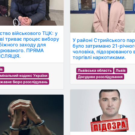
ство військового ТЦК: у
ві триває процес вибору
У районі Стрийського па
біжного заходу для
було затримано 21-річног
зрюваного. ПРЯМА
чоловіка, підозрюваного 
СЛЯЦІЯ.
торгівлі наркотиками.
ів
Львівська область
Львів
мінальний кодекс України
Досудове розслідування
жавне бюро розслідувань