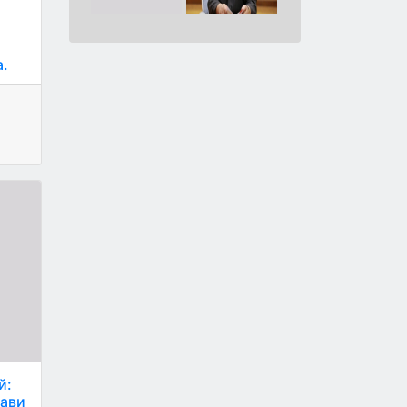
а.
й:
рави