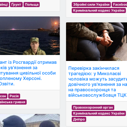
аїнці
Ґрунт
Польща
Збройні сили України
Facebo
Кримінальний кодекс України
ант із Росгвардії отримав
ків ув'язнення за
Перевірка закінчилася
лтування цивільної особи
трагедією: у Миколаєві
хопленому Херсоні.
чоловіка можуть засудит
звіти.
довічного ув'язнення за н
на правоохоронця та
військовослужбовця ТЦК
сон
Росія
аїнська гривня
Правоохоронний орган
Кримінальний кодекс України
Дніпро