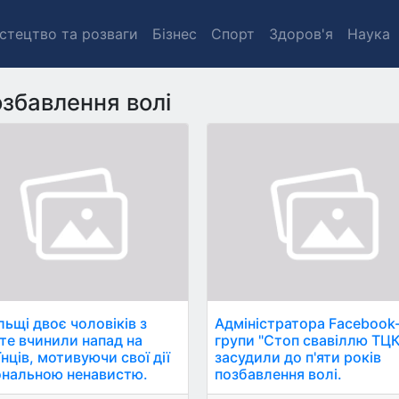
стецтво та розваги
Бізнес
Спорт
Здоров'я
Наука
збавлення волі
льщі двоє чоловіків з
Адміністратора Facebook
те вчинили напад на
групи "Стоп свавіллю ТЦК
нців, мотивуючи свої дії
засудили до п'яти років
ональною ненавистю.
позбавлення волі.