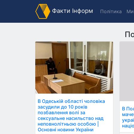
Факти Інформ
Політика
Ми
По
В Одеській області чоловіка
засудили до 10 років
В По
позбавлення волі за
маче
сексуальне насильство над
украї
неповнолітньою особою |
наці
Основні новини України