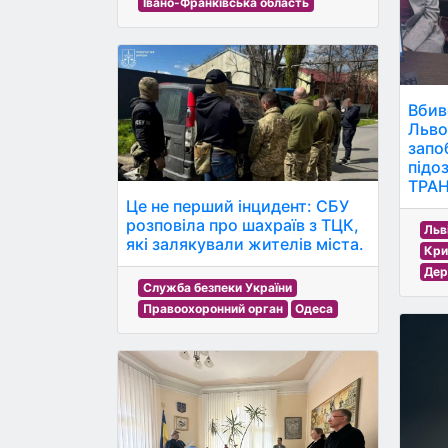
Івано-Франківська область
Вбив
Льво
запо
підо
ТРАН
Це не перший інцидент: СБУ
розповіла про шахраїв з ТЦК,
Льв
які залякували жителів міста.
Кри
Дер
Служба безпеки України
Правоохоронний орган
Одеса