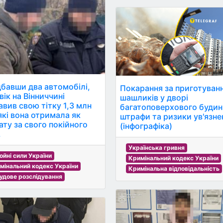
бавши два автомобілі,
Покарання за приготуван
вік на Вінниччині
шашликів у дворі
авив свою тітку 1,3 млн
багатоповерхового будин
 які вона отримала як
штрафи та ризики ув'язне
ату за свого покійного
(інфографіка)
.
Українська гривня
ойні сили України
Кримінальний кодекс України
мінальний кодекс України
Кримінальна відповідальність
удове розслідування