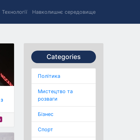
Технології
Навколишнє середовище
Categories
Політика
Мистецтво та
розваги
 з
Бізнес
а
Спорт