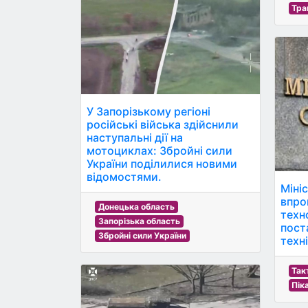
Тра
У Запорізькому регіоні
російські війська здійснили
наступальні дії на
мотоциклах: Збройні сили
України поділилися новими
відомостями.
Міні
впро
Донецька область
техн
Запорізька область
пост
Збройні сили України
техні
Так
Пік