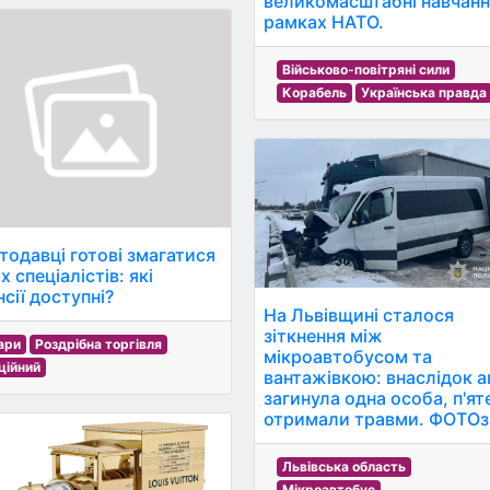
великомасштабні навчанн
рамках НАТО.
Військово-повітряні сили
Корабель
Українська правда
тодавці готові змагатися
х спеціалістів: які
сії доступні?
На Львівщині сталося
зіткнення між
ари
Роздрібна торгівля
мікроавтобусом та
ційний
вантажівкою: внаслідок а
загинула одна особа, п'ят
отримали травми. ФОТОзв
Львівська область
Мікроавтобус