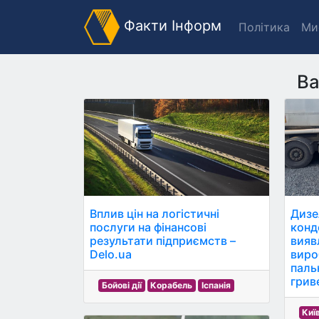
Факти Інформ
Політика
Ми
Ва
Вплив цін на логістичні
Дизе
послуги на фінансові
конд
результати підприємств –
вияв
Delo.ua
виро
паль
гриве
Бойові дії
Корабель
Іспанія
Киї