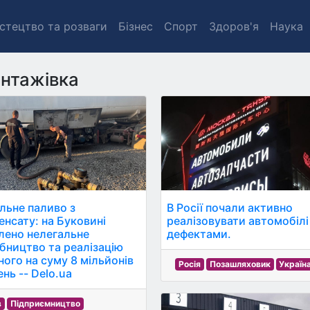
стецтво та розваги
Бізнес
Спорт
Здоров'я
Наука
нтажівка
льне паливо з
В Росії почали активно
енсату: на Буковині
реалізовувати автомобілі
лено нелегальне
дефектами.
бництво та реалізацію
ного на суму 8 мільйонів
Росія
Позашляховик
Україн
нь -- Delo.ua
в
Підприємництво