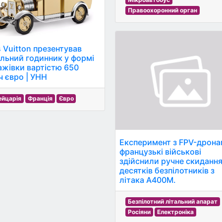
Правоохоронний орган
s Vuitton презентував
ільний годинник у формі
ажівки вартістю 650
ч євро | УНН
йцарія
Франція
Євро
Експеримент з FPV-дрона
французькі військові
здійснили ручне скиданн
десятків безпілотників з
літака A400M.
Безпілотний літальний апарат
Росіяни
Електроніка