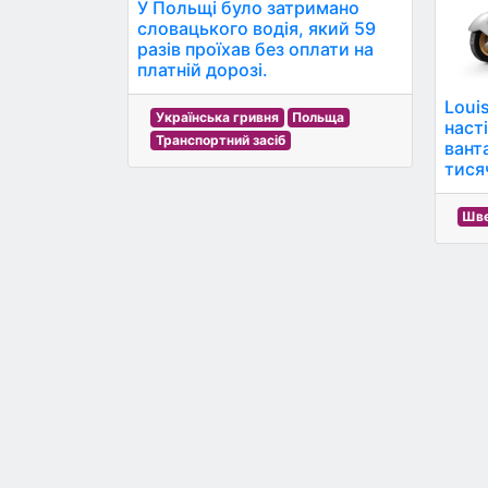
У Польщі було затримано
словацького водія, який 59
разів проїхав без оплати на
платній дорозі.
Loui
Українська гривня
Польща
наст
Транспортний засіб
вант
тися
Шве