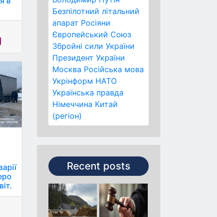
я в
Безпілотний літальний
апарат
Росіяни
Європейський Союз
Збройні сили України
Президент України
Москва
Російська мова
Укрінформ
НАТО
Українська правда
Німеччина
Китай
(регіон)
Recent posts
варії
еро
іт.