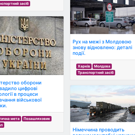
нспортний засіб
Рух на межі з Молдовою
знову відновлено: деталі
події.
Харків
Молдова
Транспортний засіб
стерство оборони
вадило цифрові
ології в процеси
ачання військової
ки.
тична мета
Позашляховик
ап
Німеччина проводить