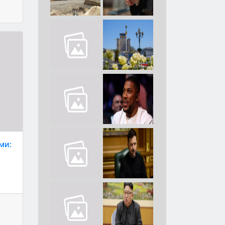
ми:
я