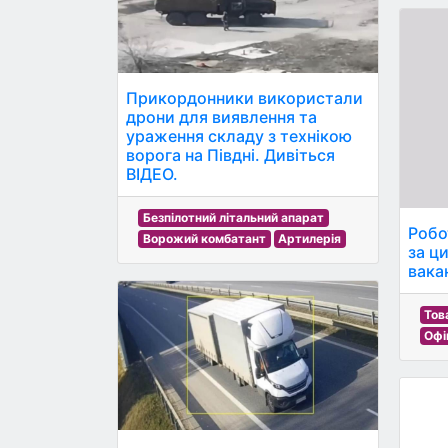
Прикордонники використали
дрони для виявлення та
ураження складу з технікою
ворога на Півдні. Дивіться
ВІДЕО.
Безпілотний літальний апарат
Робо
Ворожий комбатант
Артилерія
за ци
вакан
Тов
Офі